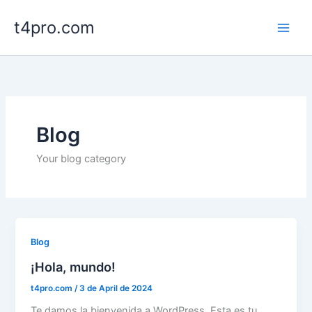
Skip
t4pro.com
to
content
Blog
Your blog category
Blog
¡Hola, mundo!
t4pro.com
/
3 de April de 2024
Te damos la bienvenida a WordPress. Esta es tu